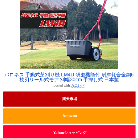
バロネス 手動式芝刈り機 LM4D 研磨機能付 耐摩耗合金鋼6
枚刃リール式モア 刈幅30cm 手押し式 日本製
posted with
カエレバ
楽天市場
Amazon
Yahooショッピング