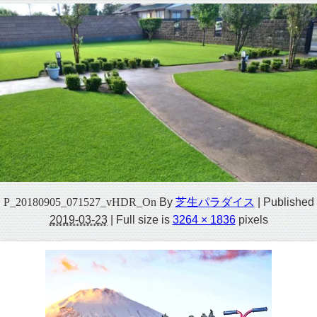
P_20180905_071527_vHDR_On
By
芝生パラダイス
|
Published
2019-03-23
|
Full size is
3264 × 1836
pixels