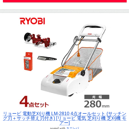
リョービ 電動芝刈り機 LM-2810 4点オールセット (サッチン
グ刃＋サッチ替え刃付き) [リョービ 電気 芝刈り機 芝刈機 モ
アー]
posted with
カエレバ