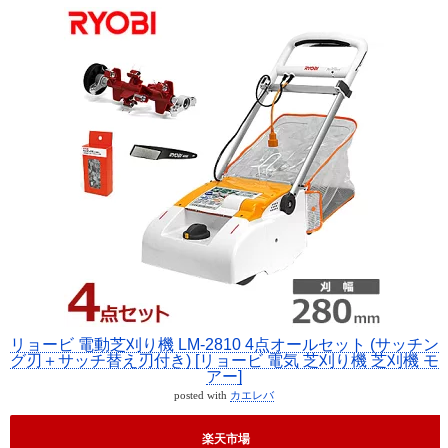
リョービ 電動芝刈り機 LM-2810 4点オールセット (サッチン
グ刃＋サッチ替え刃付き) [リョービ 電気 芝刈り機 芝刈機 モ
アー]
posted with
カエレバ
楽天市場