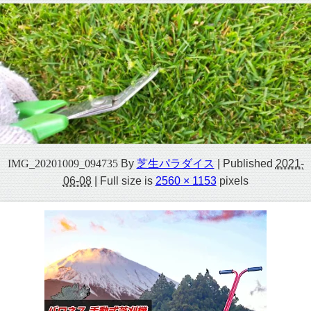
IMG_20201009_094735
By
芝生パラダイス
|
Published
2021-
06-08
|
Full size is
2560 × 1153
pixels