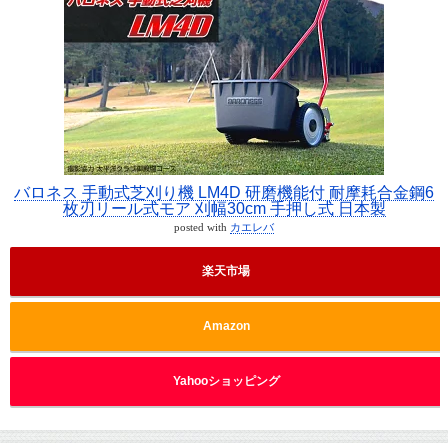
バロネス 手動式芝刈り機 LM4D 研磨機能付 耐摩耗合金鋼6
枚刃リール式モア 刈幅30cm 手押し式 日本製
posted with
カエレバ
楽天市場
Amazon
Yahooショッピング