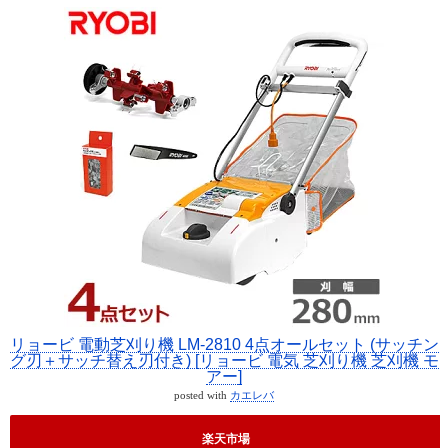
リョービ 電動芝刈り機 LM-2810 4点オールセット (サッチン
グ刃＋サッチ替え刃付き) [リョービ 電気 芝刈り機 芝刈機 モ
アー]
posted with
カエレバ
楽天市場