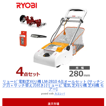
リョービ 電動芝刈り機 LM-2810 4点オールセット (サッチン
グ刃＋サッチ替え刃付き) [リョービ 電気 芝刈り機 芝刈機 モ
アー]
posted with
カエレバ
楽天市場