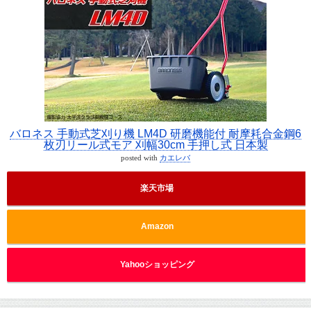
バロネス 手動式芝刈り機 LM4D 研磨機能付 耐摩耗合金鋼6
枚刃リール式モア 刈幅30cm 手押し式 日本製
posted with
カエレバ
楽天市場
Amazon
Yahooショッピング