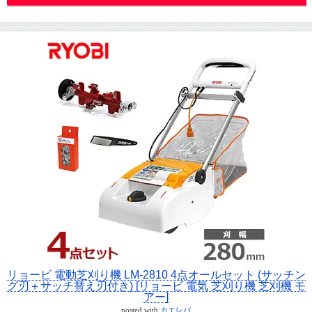
リョービ 電動芝刈り機 LM-2810 4点オールセット (サッチン
グ刃＋サッチ替え刃付き) [リョービ 電気 芝刈り機 芝刈機 モ
アー]
posted with
カエレバ