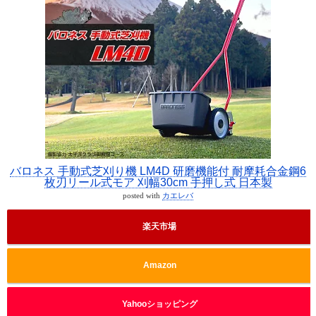
バロネス 手動式芝刈り機 LM4D 研磨機能付 耐摩耗合金鋼6
枚刃リール式モア 刈幅30cm 手押し式 日本製
posted with
カエレバ
楽天市場
Amazon
Yahooショッピング