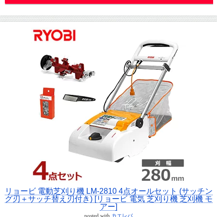
リョービ 電動芝刈り機 LM-2810 4点オールセット (サッチン
グ刃＋サッチ替え刃付き) [リョービ 電気 芝刈り機 芝刈機 モ
アー]
posted with
カエレバ