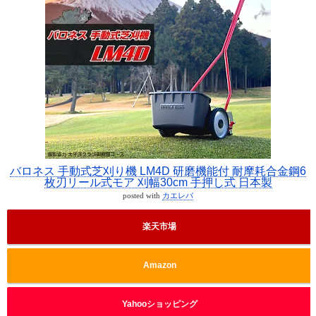
バロネス 手動式芝刈り機 LM4D 研磨機能付 耐摩耗合金鋼6
枚刃リール式モア 刈幅30cm 手押し式 日本製
posted with
カエレバ
楽天市場
Amazon
Yahooショッピング