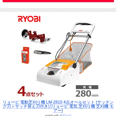
リョービ 電動芝刈り機 LM-2810 4点オールセット (サッチン
グ刃＋サッチ替え刃付き) [リョービ 電気 芝刈り機 芝刈機 モ
アー]
posted with
カエレバ