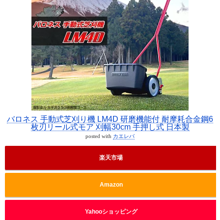
バロネス 手動式芝刈り機 LM4D 研磨機能付 耐摩耗合金鋼6
枚刃リール式モア 刈幅30cm 手押し式 日本製
posted with
カエレバ
楽天市場
Amazon
Yahooショッピング