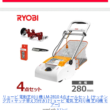
リョービ 電動芝刈り機 LM-2810 4点オールセット (サッチン
グ刃＋サッチ替え刃付き) [リョービ 電気 芝刈り機 芝刈機 モ
アー]
posted with
カエレバ