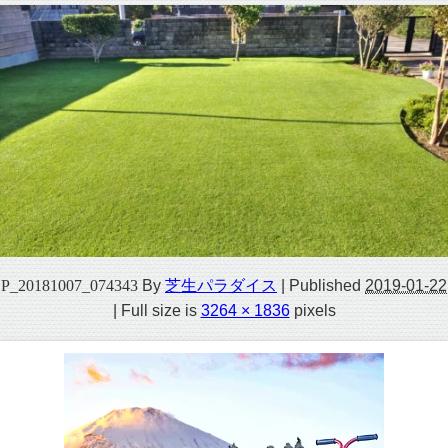
P_20181007_074343
By
芝生パラダイス
|
Published
2019-01-22
|
Full size is
3264 × 1836
pixels