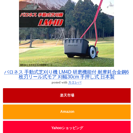
バロネス 手動式芝刈り機 LM4D 研磨機能付 耐摩耗合金鋼6
枚刃リール式モア 刈幅30cm 手押し式 日本製
posted with
カエレバ
楽天市場
Amazon
Yahooショッピング