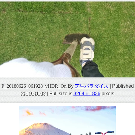
P_20180626_061928_vHDR_On
By
芝生パラダイス
|
Published
2019-01-02
|
Full size is
3264 × 1836
pixels