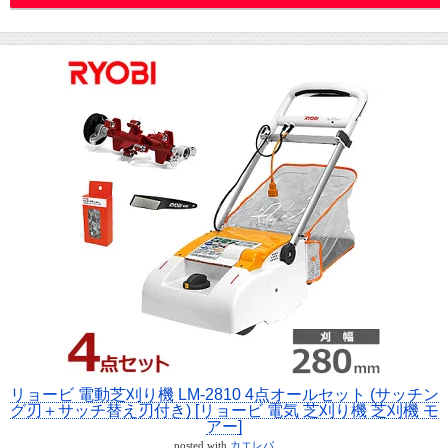
リョービ 電動芝刈り機 LM-2810 4点オールセット (サッチン
グ刃＋サッチ替え刃付き) [リョービ 電気 芝刈り機 芝刈機 モ
アー]
posted with
カエレバ