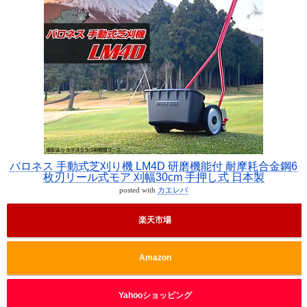
バロネス 手動式芝刈り機 LM4D 研磨機能付 耐摩耗合金鋼6
枚刃リール式モア 刈幅30cm 手押し式 日本製
posted with
カエレバ
楽天市場
Amazon
Yahooショッピング