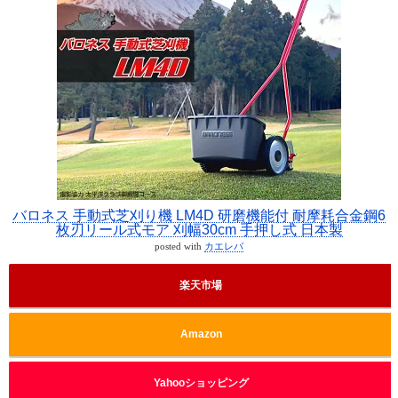
バロネス 手動式芝刈り機 LM4D 研磨機能付 耐摩耗合金鋼6
枚刃リール式モア 刈幅30cm 手押し式 日本製
posted with
カエレバ
楽天市場
Amazon
Yahooショッピング