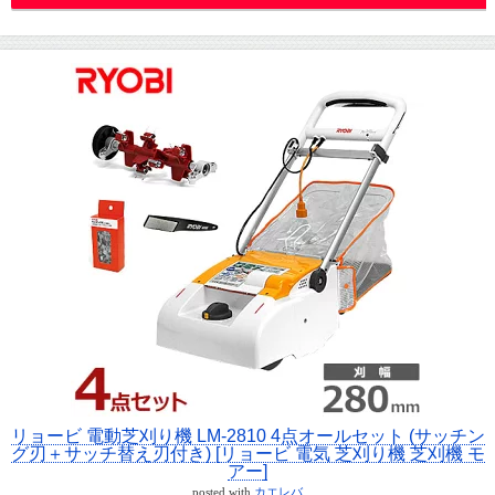
リョービ 電動芝刈り機 LM-2810 4点オールセット (サッチン
グ刃＋サッチ替え刃付き) [リョービ 電気 芝刈り機 芝刈機 モ
アー]
posted with
カエレバ