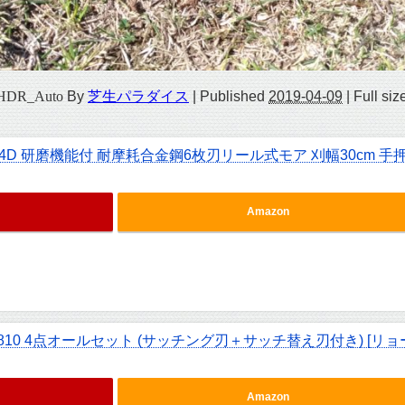
vHDR_Auto
By
芝生パラダイス
|
Published
2019-04-09
|
Full siz
4D 研磨機能付 耐摩耗合金鋼6枚刃リール式モア 刈幅30cm 手
Amazon
810 4点オールセット (サッチング刃＋サッチ替え刃付き) [リョ
Amazon