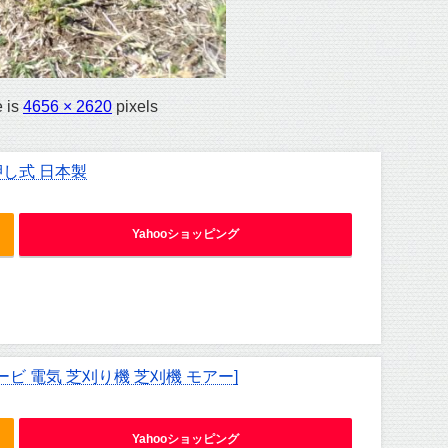
e is
4656 × 2620
pixels
押し式 日本製
Yahooショッピング
ービ 電気 芝刈り機 芝刈機 モアー]
Yahooショッピング