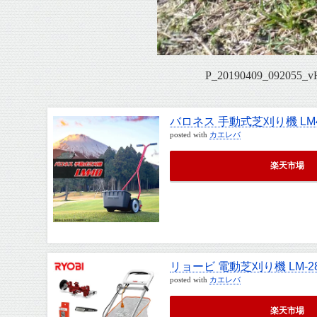
P_20190409_092055_
バロネス 手動式芝刈り機 LM
posted with
カエレバ
楽天市場
リョービ 電動芝刈り機 LM-2
posted with
カエレバ
楽天市場