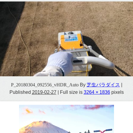
P_20180304_092556_vHDR_Auto
By
芝生パラダイス
|
Published
2019-02-27
|
Full size is
3264 × 1836
pixels