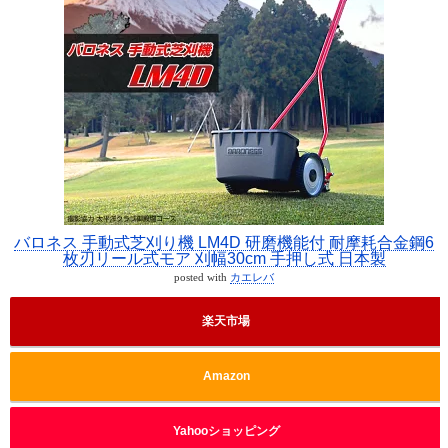
バロネス 手動式芝刈り機 LM4D 研磨機能付 耐摩耗合金鋼6
枚刃リール式モア 刈幅30cm 手押し式 日本製
posted with
カエレバ
楽天市場
Amazon
Yahooショッピング