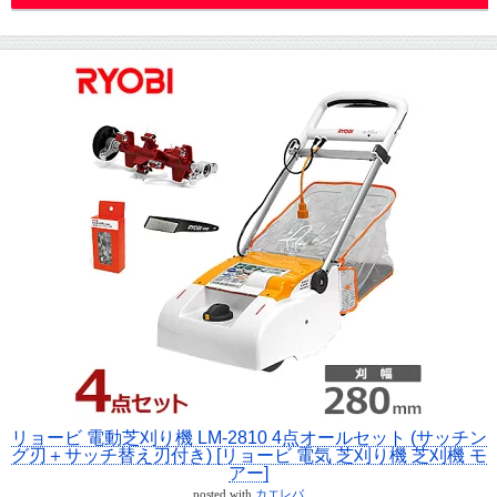
リョービ 電動芝刈り機 LM-2810 4点オールセット (サッチン
グ刃＋サッチ替え刃付き) [リョービ 電気 芝刈り機 芝刈機 モ
アー]
posted with
カエレバ