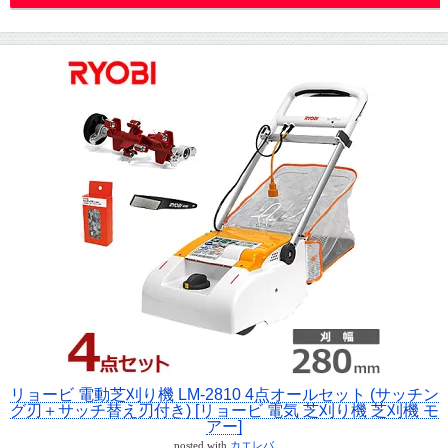
リョービ 電動芝刈り機 LM-2810 4点オールセット (サッチン
グ刃＋サッチ替え刃付き) [リョービ 電気 芝刈り機 芝刈機 モ
アー]
posted with
カエレバ