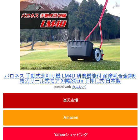
バロネス 手動式芝刈り機 LM4D 研磨機能付 耐摩耗合金鋼6
枚刃リール式モア 刈幅30cm 手押し式 日本製
posted with
カエレバ
楽天市場
Amazon
Yahooショッピング