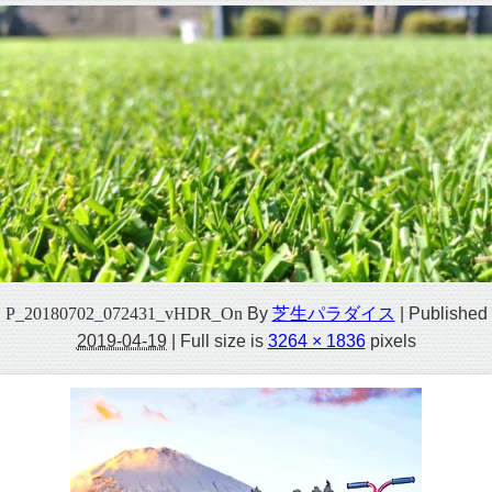
P_20180702_072431_vHDR_On
By
芝生パラダイス
|
Published
2019-04-19
|
Full size is
3264 × 1836
pixels