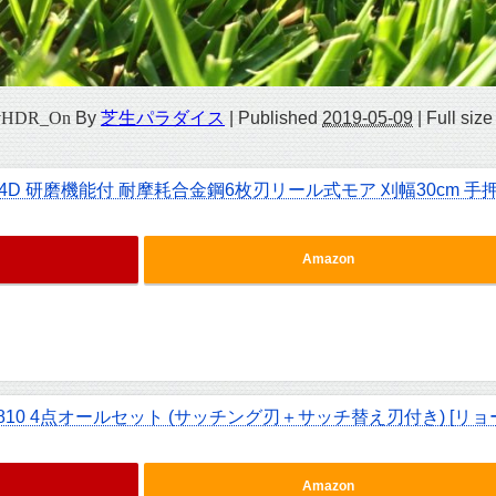
_vHDR_On
By
芝生パラダイス
|
Published
2019-05-09
|
Full size
4D 研磨機能付 耐摩耗合金鋼6枚刃リール式モア 刈幅30cm 手
Amazon
810 4点オールセット (サッチング刃＋サッチ替え刃付き) [リョ
Amazon