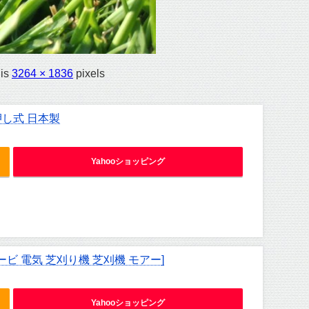
 is
3264 × 1836
pixels
押し式 日本製
Yahooショッピング
ービ 電気 芝刈り機 芝刈機 モアー]
Yahooショッピング