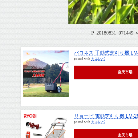
P_20180831_071449
バロネス 手動式芝刈り機 LM
posted with
カエレバ
楽天市場
リョービ 電動芝刈り機 LM-2
posted with
カエレバ
楽天市場