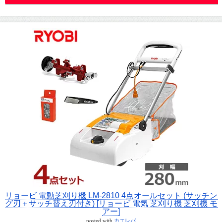
リョービ 電動芝刈り機 LM-2810 4点オールセット (サッチン
グ刃＋サッチ替え刃付き) [リョービ 電気 芝刈り機 芝刈機 モ
アー]
posted with
カエレバ