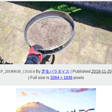
P_20180630_131414
By
芝生パラダイス
|
Published
2018-11-20
|
Full size is
3264 × 1836
pixels