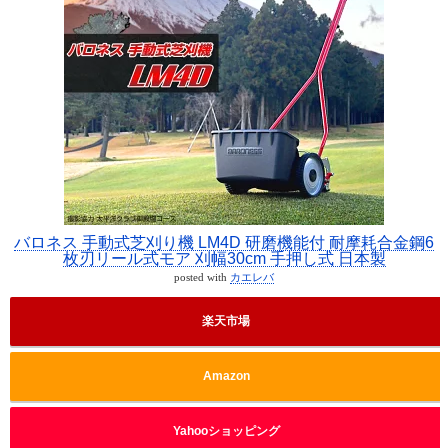
バロネス 手動式芝刈り機 LM4D 研磨機能付 耐摩耗合金鋼6
枚刃リール式モア 刈幅30cm 手押し式 日本製
posted with
カエレバ
楽天市場
Amazon
Yahooショッピング