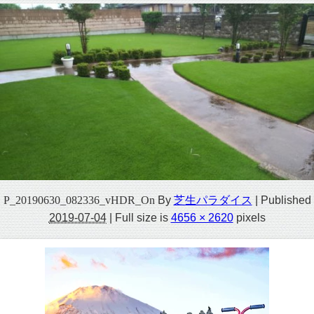
P_20190630_082336_vHDR_On
By
芝生パラダイス
|
Published
2019-07-04
|
Full size is
4656 × 2620
pixels