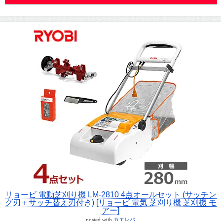
リョービ 電動芝刈り機 LM-2810 4点オールセット (サッチン
グ刃＋サッチ替え刃付き) [リョービ 電気 芝刈り機 芝刈機 モ
アー]
posted with
カエレバ