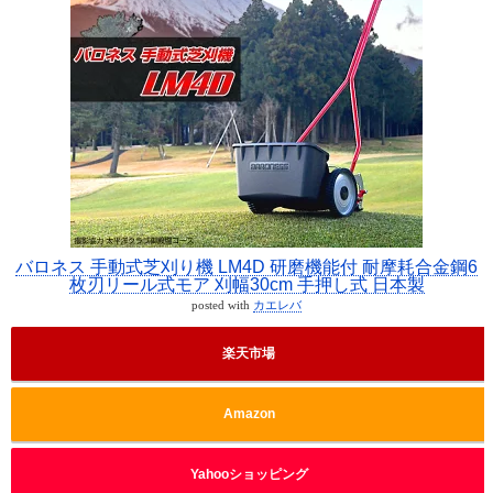
バロネス 手動式芝刈り機 LM4D 研磨機能付 耐摩耗合金鋼6
枚刃リール式モア 刈幅30cm 手押し式 日本製
posted with
カエレバ
楽天市場
Amazon
Yahooショッピング