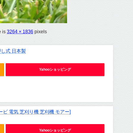
e is
3264 × 1836
pixels
押し式 日本製
Yahooショッピング
ービ 電気 芝刈り機 芝刈機 モアー]
Yahooショッピング