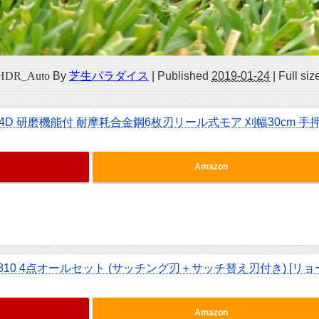
vHDR_Auto
By
芝生パラダイス
|
Published
2019-01-24
|
Full siz
4D 研磨機能付 耐摩耗合金鋼6枚刃リール式モア 刈幅30cm 手
Amazon
810 4点オールセット (サッチング刃＋サッチ替え刃付き) [リョ
Amazon