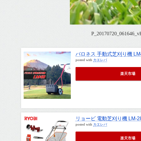
P_20170720_061646_
バロネス 手動式芝刈り機 LM
posted with
カエレバ
楽天市場
リョービ 電動芝刈り機 LM-2
posted with
カエレバ
楽天市場