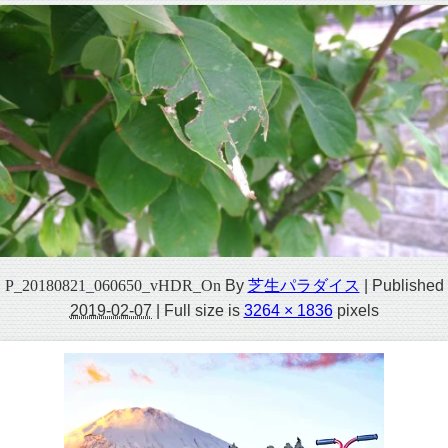
P_20180821_060650_vHDR_On
By
芝生パラダイス
|
Published
2019-02-07
|
Full size is
3264 × 1836
pixels