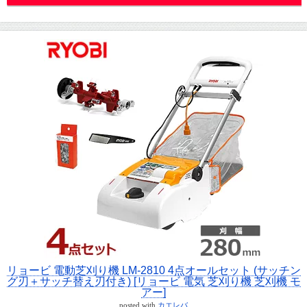
リョービ 電動芝刈り機 LM-2810 4点オールセット (サッチン
グ刃＋サッチ替え刃付き) [リョービ 電気 芝刈り機 芝刈機 モ
アー]
posted with
カエレバ