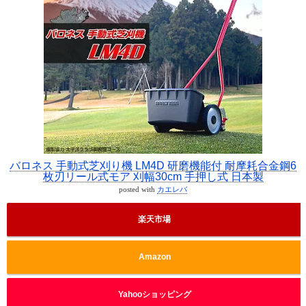
バロネス 手動式芝刈り機 LM4D 研磨機能付 耐摩耗合金鋼6
枚刃リール式モア 刈幅30cm 手押し式 日本製
posted with
カエレバ
楽天市場
Amazon
Yahooショッピング