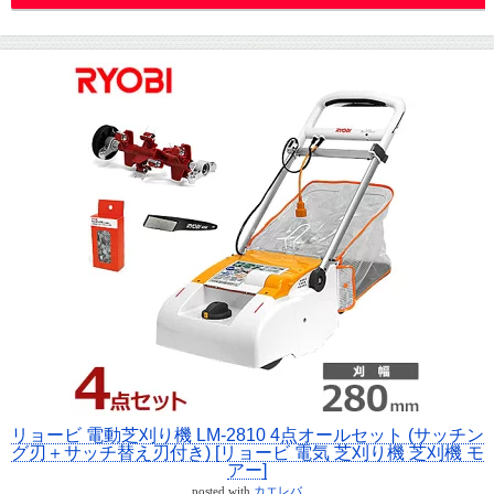
リョービ 電動芝刈り機 LM-2810 4点オールセット (サッチン
グ刃＋サッチ替え刃付き) [リョービ 電気 芝刈り機 芝刈機 モ
アー]
posted with
カエレバ