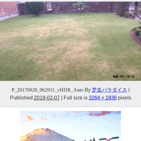
P_20170928_062931_vHDR_Auto
By
芝生パラダイス
|
Published
2019-02-07
|
Full size is
3264 × 1836
pixels