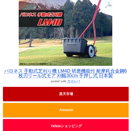
バロネス 手動式芝刈り機 LM4D 研磨機能付 耐摩耗合金鋼6
枚刃リール式モア 刈幅30cm 手押し式 日本製
posted with
カエレバ
楽天市場
Amazon
Yahooショッピング