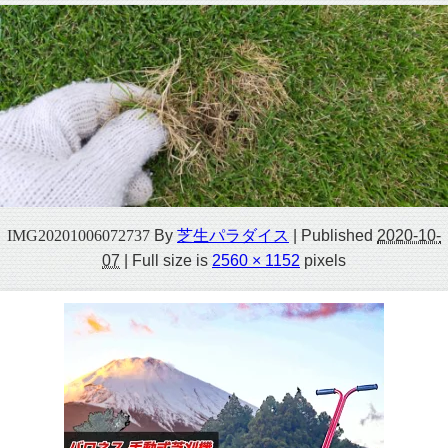
IMG20201006072737
By
芝生パラダイス
|
Published
2020-10-
07
|
Full size is
2560 × 1152
pixels