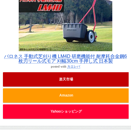
バロネス 手動式芝刈り機 LM4D 研磨機能付 耐摩耗合金鋼6
枚刃リール式モア 刈幅30cm 手押し式 日本製
posted with
カエレバ
楽天市場
Amazon
Yahooショッピング