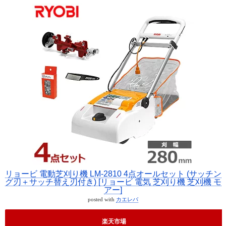
リョービ 電動芝刈り機 LM-2810 4点オールセット (サッチン
グ刃＋サッチ替え刃付き) [リョービ 電気 芝刈り機 芝刈機 モ
アー]
posted with
カエレバ
楽天市場