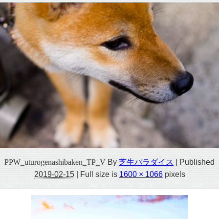
PPW_uturogenashibaken_TP_V
By
芝生パラダイス
|
Published
2019-02-15
|
Full size is
1600 × 1066
pixels