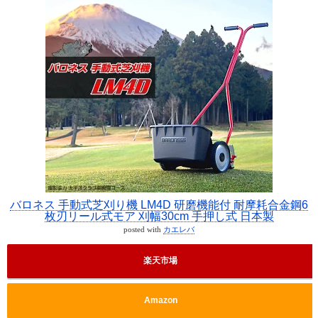
バロネス 手動式芝刈り機 LM4D 研磨機能付 耐摩耗合金鋼6
枚刃リール式モア 刈幅30cm 手押し式 日本製
posted with
カエレバ
楽天市場
Amazon