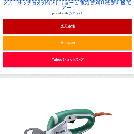
グ刃＋サッチ替え刃付き) [リョービ 電気 芝刈り機 芝刈機 モ
アー]
posted with
カエレバ
楽天市場
Amazon
Yahooショッピング