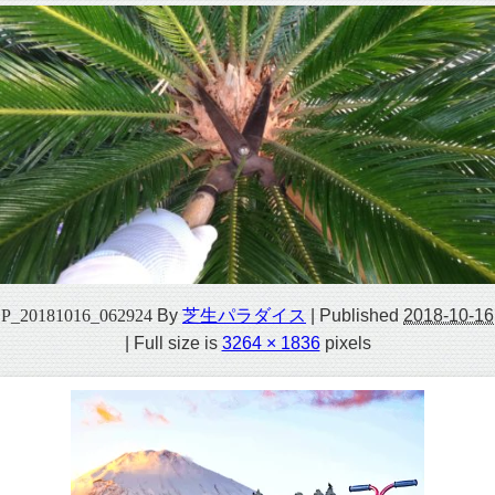
P_20181016_062924
By
芝生パラダイス
|
Published
2018-10-16
|
Full size is
3264 × 1836
pixels