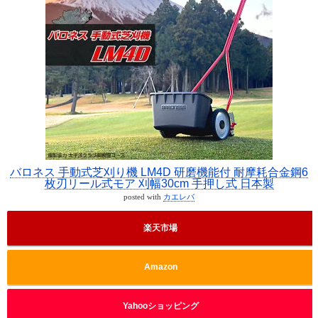
バロネス 手動式芝刈り機 LM4D 研磨機能付 耐摩耗合金鋼6
枚刃リール式モア 刈幅30cm 手押し式 日本製
posted with
カエレバ
楽天市場
Amazon
Yahooショッピング