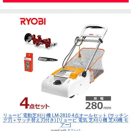
リョービ 電動芝刈り機 LM-2810 4点オールセット (サッチン
グ刃＋サッチ替え刃付き) [リョービ 電気 芝刈り機 芝刈機 モ
アー]
posted with
カエレバ