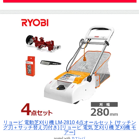
リョービ 電動芝刈り機 LM-2810 4点オールセット (サッチン
グ刃＋サッチ替え刃付き) [リョービ 電気 芝刈り機 芝刈機 モ
アー]
posted with
カエレバ