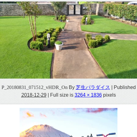
P_20180831_071512_vHDR_On
By
芝生パラダイス
|
Published
2018-12-29
|
Full size is
3264 × 1836
pixels