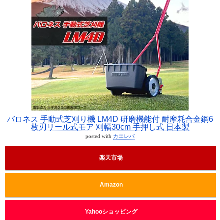
バロネス 手動式芝刈り機 LM4D 研磨機能付 耐摩耗合金鋼6
枚刃リール式モア 刈幅30cm 手押し式 日本製
posted with
カエレバ
楽天市場
Amazon
Yahooショッピング