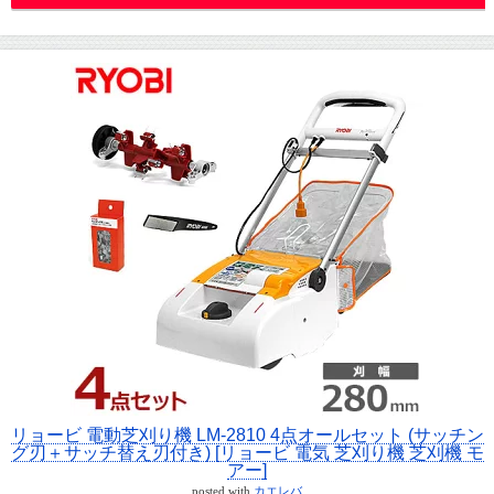
リョービ 電動芝刈り機 LM-2810 4点オールセット (サッチン
グ刃＋サッチ替え刃付き) [リョービ 電気 芝刈り機 芝刈機 モ
アー]
posted with
カエレバ