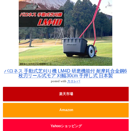
バロネス 手動式芝刈り機 LM4D 研磨機能付 耐摩耗合金鋼6
枚刃リール式モア 刈幅30cm 手押し式 日本製
posted with
カエレバ
楽天市場
Amazon
Yahooショッピング