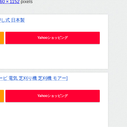
60 × 1152
pixels
押し式 日本製
Yahooショッピング
ービ 電気 芝刈り機 芝刈機 モアー]
Yahooショッピング