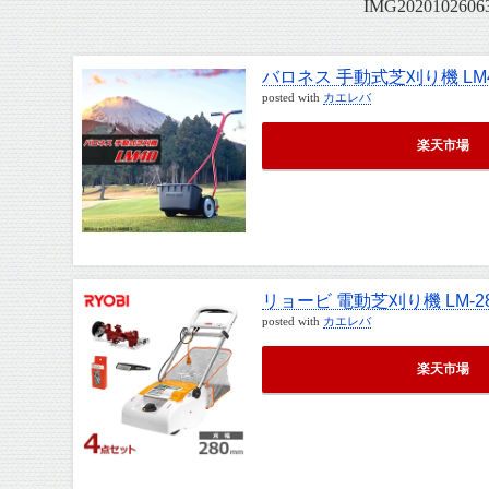
IMG2020102606
バロネス 手動式芝刈り機 LM
posted with
カエレバ
楽天市場
リョービ 電動芝刈り機 LM-2
posted with
カエレバ
楽天市場