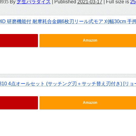
3935
By
芝生パラダイス
|
Published
2021-03-17
|
Full size is
25
4D 研磨機能付 耐摩耗合金鋼6枚刃リール式モア 刈幅30cm 手
Amazon
810 4点オールセット (サッチング刃＋サッチ替え刃付き) [リョ
Amazon