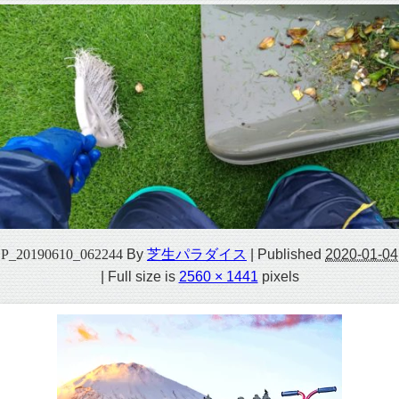
P_20190610_062244
By
芝生パラダイス
|
Published
2020-01-04
|
Full size is
2560 × 1441
pixels