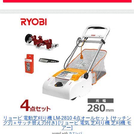
リョービ 電動芝刈り機 LM-2810 4点オールセット (サッチン
グ刃＋サッチ替え刃付き) [リョービ 電気 芝刈り機 芝刈機 モ
アー]
posted with
カエレバ