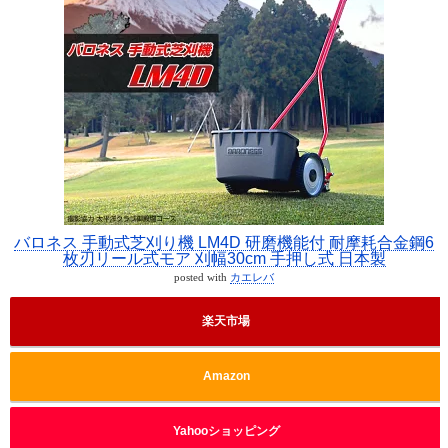
バロネス 手動式芝刈り機 LM4D 研磨機能付 耐摩耗合金鋼6
枚刃リール式モア 刈幅30cm 手押し式 日本製
posted with
カエレバ
楽天市場
Amazon
Yahooショッピング