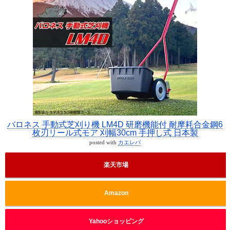
バロネス 手動式芝刈り機 LM4D 研磨機能付 耐摩耗合金鋼6
枚刃リール式モア 刈幅30cm 手押し式 日本製
posted with
カエレバ
楽天市場
Amazon
Yahooショッピング