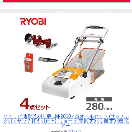
リョービ 電動芝刈り機 LM-2810 4点オールセット (サッチン
グ刃＋サッチ替え刃付き) [リョービ 電気 芝刈り機 芝刈機 モ
アー]
posted with
カエレバ