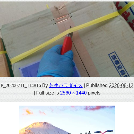
P_20200711_114816
By
芝生パラダイス
|
Published
2020-08-12
|
Full size is
2560 × 1440
pixels