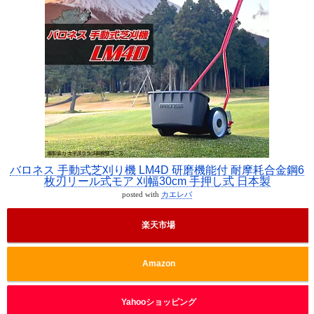
バロネス 手動式芝刈り機 LM4D 研磨機能付 耐摩耗合金鋼6
枚刃リール式モア 刈幅30cm 手押し式 日本製
posted with
カエレバ
楽天市場
Amazon
Yahooショッピング