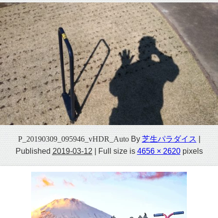
P_20190309_095946_vHDR_Auto
By
芝生パラダイス
|
Published
2019-03-12
|
Full size is
4656 × 2620
pixels