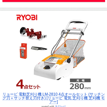
リョービ 電動芝刈り機 LM-2810 4点オールセット (サッチン
グ刃＋サッチ替え刃付き) [リョービ 電気 芝刈り機 芝刈機 モ
アー]
posted with
カエレバ