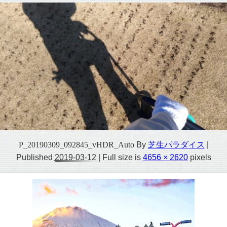
P_20190309_092845_vHDR_Auto
By
芝生パラダイス
|
Published
2019-03-12
|
Full size is
4656 × 2620
pixels