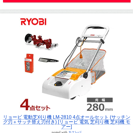
リョービ 電動芝刈り機 LM-2810 4点オールセット (サッチン
グ刃＋サッチ替え刃付き) [リョービ 電気 芝刈り機 芝刈機 モ
アー]
posted with
カエレバ