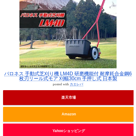
バロネス 手動式芝刈り機 LM4D 研磨機能付 耐摩耗合金鋼6
枚刃リール式モア 刈幅30cm 手押し式 日本製
posted with
カエレバ
楽天市場
Amazon
Yahooショッピング