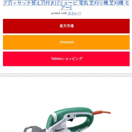
グ刃＋サッチ替え刃付き) [リョービ 電気 芝刈り機 芝刈機 モ
アー]
posted with
カエレバ
楽天市場
Amazon
Yahooショッピング