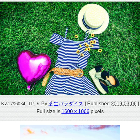
KZ1796034_TP_V
By
芝生パラダイス
|
Published
2019-03-06
|
Full size is
1600 × 1066
pixels