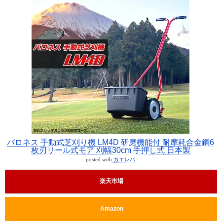
バロネス 手動式芝刈り機 LM4D 研磨機能付 耐摩耗合金鋼6
枚刃リール式モア 刈幅30cm 手押し式 日本製
posted with
カエレバ
楽天市場
Amazon