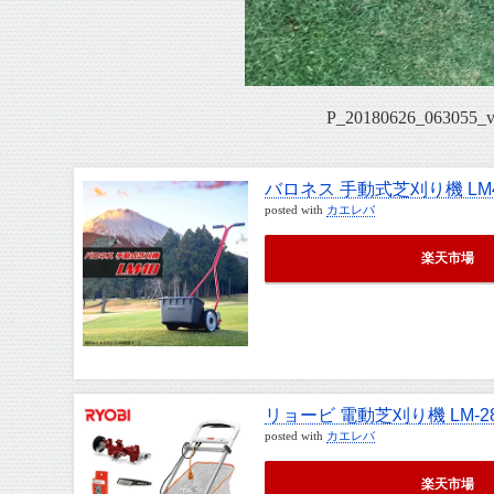
P_20180626_063055
バロネス 手動式芝刈り機 LM
posted with
カエレバ
楽天市場
リョービ 電動芝刈り機 LM-2
posted with
カエレバ
楽天市場