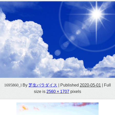
1695860_l
By
芝生パラダイス
|
Published
2020-05-01
|
Full
size is
2560 × 1707
pixels