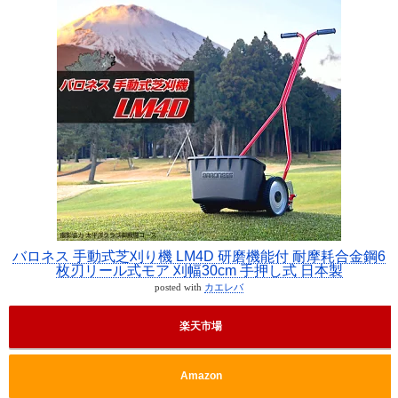
バロネス 手動式芝刈り機 LM4D 研磨機能付 耐摩耗合金鋼6
枚刃リール式モア 刈幅30cm 手押し式 日本製
posted with
カエレバ
楽天市場
Amazon