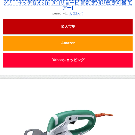
グ刃＋サッチ替え刃付き) [リョービ 電気 芝刈り機 芝刈機 モ
アー]
posted with
カエレバ
楽天市場
Amazon
Yahooショッピング