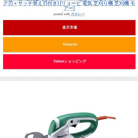
グ刃＋サッチ替え刃付き) [リョービ 電気 芝刈り機 芝刈機 モ
アー]
posted with
カエレバ
楽天市場
Amazon
Yahooショッピング