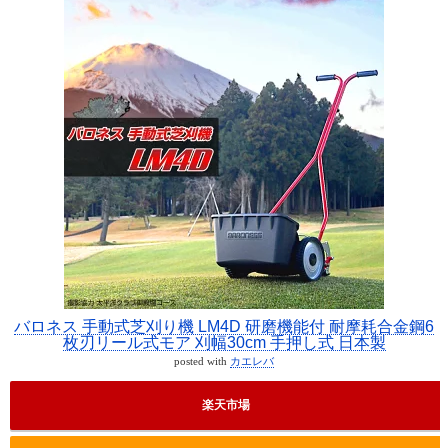
バロネス 手動式芝刈り機 LM4D 研磨機能付 耐摩耗合金鋼6
枚刃リール式モア 刈幅30cm 手押し式 日本製
posted with
カエレバ
楽天市場