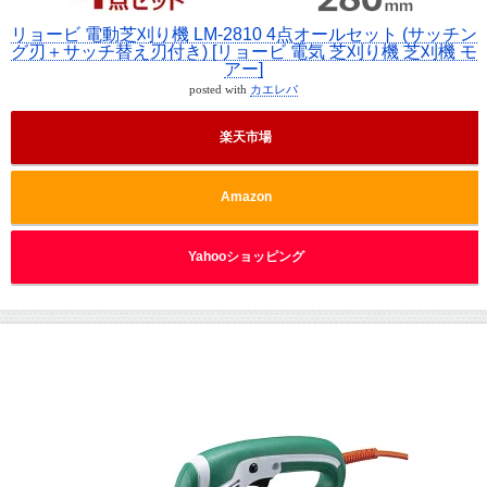
リョービ 電動芝刈り機 LM-2810 4点オールセット (サッチン
グ刃＋サッチ替え刃付き) [リョービ 電気 芝刈り機 芝刈機 モ
アー]
posted with
カエレバ
楽天市場
Amazon
Yahooショッピング