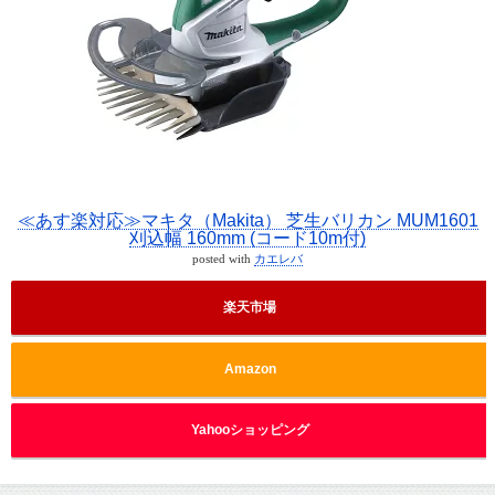
≪あす楽対応≫マキタ（Makita） 芝生バリカン MUM1601
刈込幅 160mm (コード10m付)
posted with
カエレバ
楽天市場
Amazon
Yahooショッピング