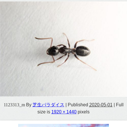
1123313_m
By
芝生パラダイス
|
Published
2020-05-01
|
Full
size is
1920 × 1440
pixels