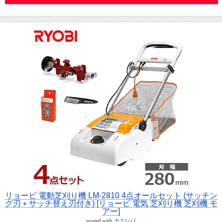
リョービ 電動芝刈り機 LM-2810 4点オールセット (サッチン
グ刃＋サッチ替え刃付き) [リョービ 電気 芝刈り機 芝刈機 モ
アー]
posted with
カエレバ