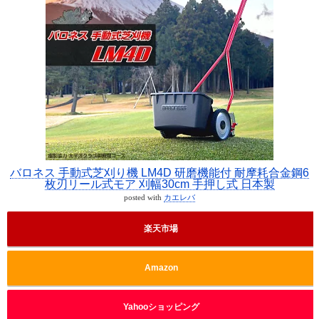
バロネス 手動式芝刈り機 LM4D 研磨機能付 耐摩耗合金鋼6
枚刃リール式モア 刈幅30cm 手押し式 日本製
posted with
カエレバ
楽天市場
Amazon
Yahooショッピング