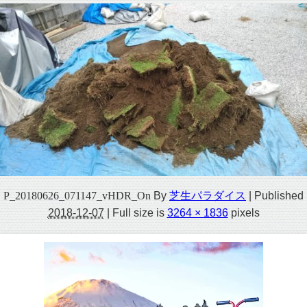
P_20180626_071147_vHDR_On
By
芝生パラダイス
|
Published
2018-12-07
|
Full size is
3264 × 1836
pixels