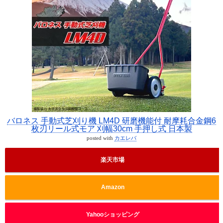
バロネス 手動式芝刈り機 LM4D 研磨機能付 耐摩耗合金鋼6
枚刃リール式モア 刈幅30cm 手押し式 日本製
posted with
カエレバ
楽天市場
Amazon
Yahooショッピング