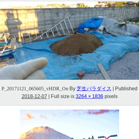
P_20171121_065605_vHDR_On
By
芝生パラダイス
|
Published
2018-12-07
|
Full size is
3264 × 1836
pixels