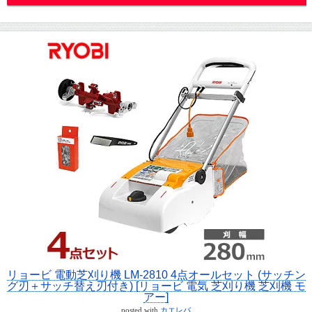
リョービ 電動芝刈り機 LM-2810 4点オールセット (サッチン
グ刃＋サッチ替え刃付き) [リョービ 電気 芝刈り機 芝刈機 モ
アー]
posted with
カエレバ