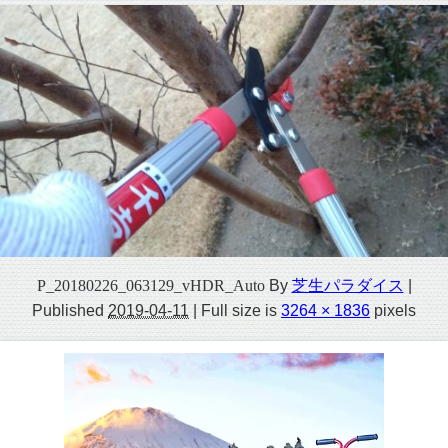
P_20180226_063129_vHDR_Auto
By
芝生パラダイス
|
Published
2019-04-11
|
Full size is
3264 × 1836
pixels