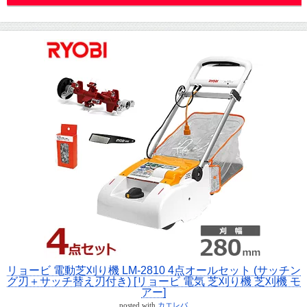
リョービ 電動芝刈り機 LM-2810 4点オールセット (サッチン
グ刃＋サッチ替え刃付き) [リョービ 電気 芝刈り機 芝刈機 モ
アー]
posted with
カエレバ