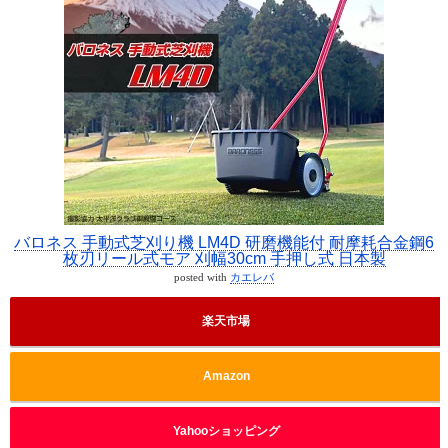
バロネス 手動式芝刈り機 LM4D 研磨機能付 耐摩耗合金鋼6
枚刃リール式モア 刈幅30cm 手押し式 日本製
posted with
カエレバ
楽天市場
Amazon
Yahooショッピング