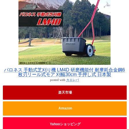
バロネス 手動式芝刈り機 LM4D 研磨機能付 耐摩耗合金鋼6
枚刃リール式モア 刈幅30cm 手押し式 日本製
posted with
カエレバ
楽天市場
Amazon
Yahooショッピング