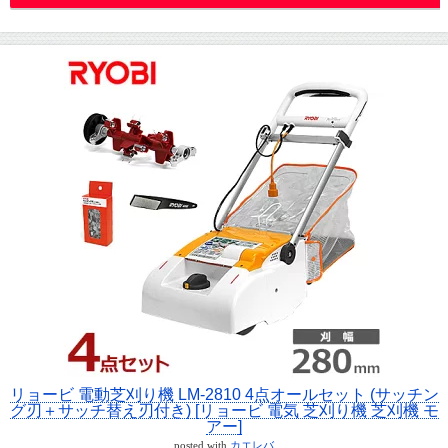
リョービ 電動芝刈り機 LM-2810 4点オールセット (サッチン
グ刃＋サッチ替え刃付き) [リョービ 電気 芝刈り機 芝刈機 モ
アー]
posted with
カエレバ