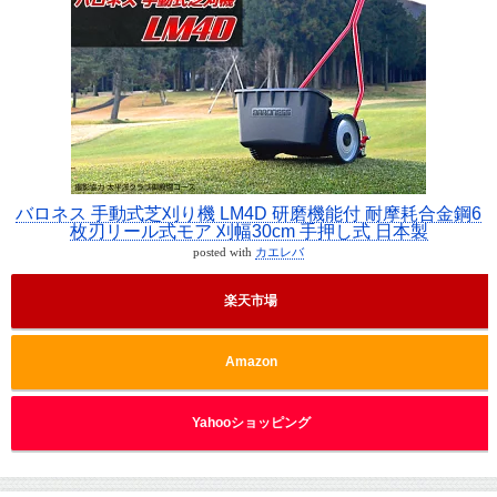
バロネス 手動式芝刈り機 LM4D 研磨機能付 耐摩耗合金鋼6
枚刃リール式モア 刈幅30cm 手押し式 日本製
posted with
カエレバ
楽天市場
Amazon
Yahooショッピング