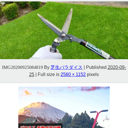
IMG20200925084819
By
芝生パラダイス
|
Published
2020-09-
25
|
Full size is
2560 × 1152
pixels