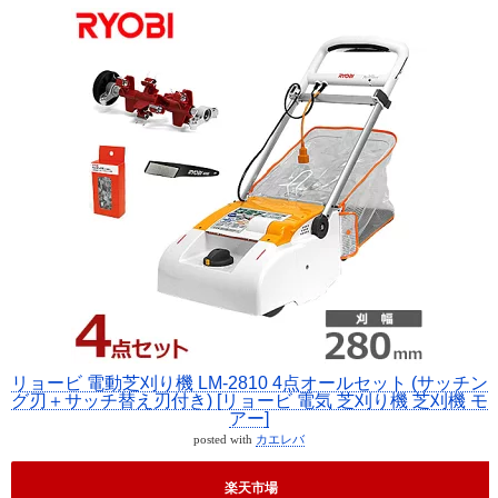
リョービ 電動芝刈り機 LM-2810 4点オールセット (サッチン
グ刃＋サッチ替え刃付き) [リョービ 電気 芝刈り機 芝刈機 モ
アー]
posted with
カエレバ
楽天市場