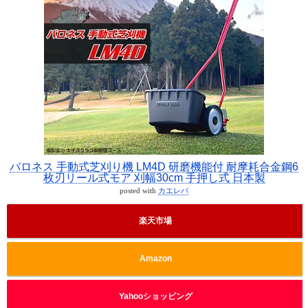
バロネス 手動式芝刈り機 LM4D 研磨機能付 耐摩耗合金鋼6
枚刃リール式モア 刈幅30cm 手押し式 日本製
posted with
カエレバ
楽天市場
Amazon
Yahooショッピング