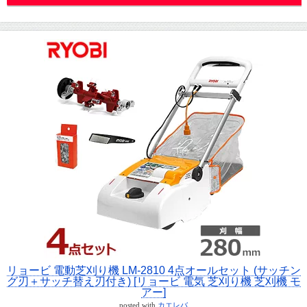
リョービ 電動芝刈り機 LM-2810 4点オールセット (サッチン
グ刃＋サッチ替え刃付き) [リョービ 電気 芝刈り機 芝刈機 モ
アー]
posted with
カエレバ