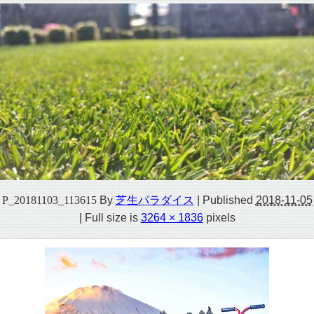
P_20181103_113615
By
芝生パラダイス
|
Published
2018-11-05
|
Full size is
3264 × 1836
pixels