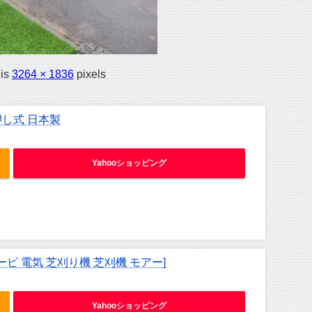
 is
3264 × 1836
pixels
押し式 日本製
Yahooショッピング
ービ 電気 芝刈り機 芝刈機 モアー]
Yahooショッピング