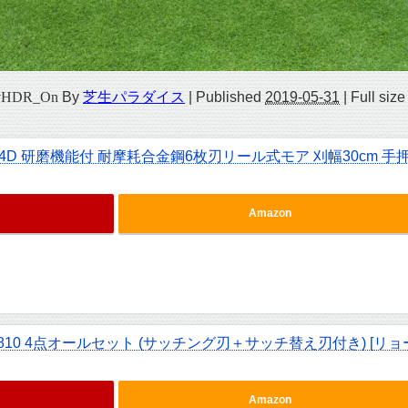
_vHDR_On
By
芝生パラダイス
|
Published
2019-05-31
|
Full size
4D 研磨機能付 耐摩耗合金鋼6枚刃リール式モア 刈幅30cm 手
Amazon
810 4点オールセット (サッチング刃＋サッチ替え刃付き) [リョ
Amazon