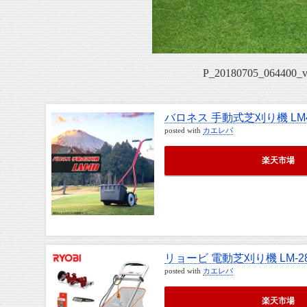
P_20180705_064400
バロネス 手動式芝刈り機 LM
posted with
カエレバ
楽天市場
リョービ 電動芝刈り機 LM-2
posted with
カエレバ
楽天市場