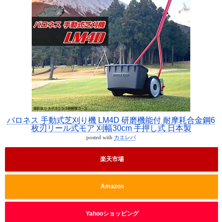
バロネス 手動式芝刈り機 LM4D 研磨機能付 耐摩耗合金鋼6
枚刃リール式モア 刈幅30cm 手押し式 日本製
posted with
カエレバ
楽天市場
Amazon
Yahooショッピング