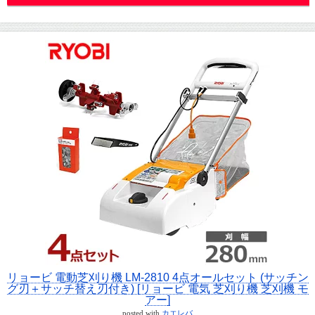
リョービ 電動芝刈り機 LM-2810 4点オールセット (サッチン
グ刃＋サッチ替え刃付き) [リョービ 電気 芝刈り機 芝刈機 モ
アー]
posted with
カエレバ