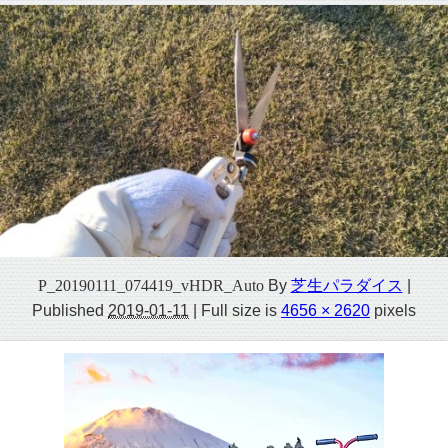
P_20190111_074419_vHDR_Auto
By
芝生パラダイス
|
Published
2019-01-11
|
Full size is
4656 × 2620
pixels