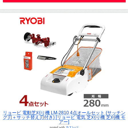
リョービ 電動芝刈り機 LM-2810 4点オールセット (サッチン
グ刃＋サッチ替え刃付き) [リョービ 電気 芝刈り機 芝刈機 モ
アー]
posted with
カエレバ