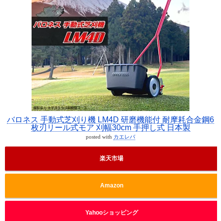
バロネス 手動式芝刈り機 LM4D 研磨機能付 耐摩耗合金鋼6
枚刃リール式モア 刈幅30cm 手押し式 日本製
posted with
カエレバ
楽天市場
Amazon
Yahooショッピング