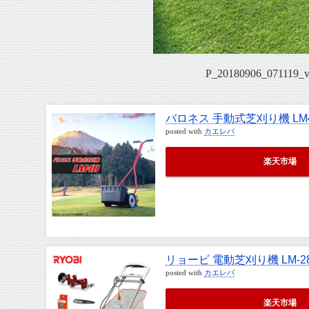
P_20180906_071119
バロネス 手動式芝刈り機 LM
posted with
カエレバ
楽天市場
リョービ 電動芝刈り機 LM-2
posted with
カエレバ
楽天市場