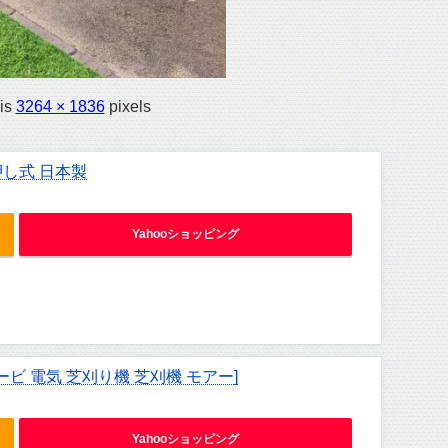
 is
3264 × 1836
pixels
押し式 日本製
Yahooショッピング
ービ 電気 芝刈り機 芝刈機 モアー]
Yahooショッピング