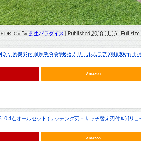
_vHDR_On
By
芝生パラダイス
|
Published
2018-11-16
|
Full size
4D 研磨機能付 耐摩耗合金鋼6枚刃リール式モア 刈幅30cm 手
Amazon
810 4点オールセット (サッチング刃＋サッチ替え刃付き) [リョ
Amazon