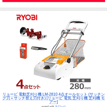
リョービ 電動芝刈り機 LM-2810 4点オールセット (サッチン
グ刃＋サッチ替え刃付き) [リョービ 電気 芝刈り機 芝刈機 モ
アー]
posted with
カエレバ