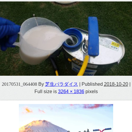
20170531_064408
By
芝生パラダイス
|
Published
2018-10-20
|
Full size is
3264 × 1836
pixels