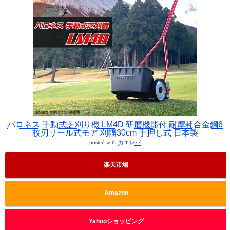
バロネス 手動式芝刈り機 LM4D 研磨機能付 耐摩耗合金鋼6
枚刃リール式モア 刈幅30cm 手押し式 日本製
posted with
カエレバ
楽天市場
Amazon
Yahooショッピング