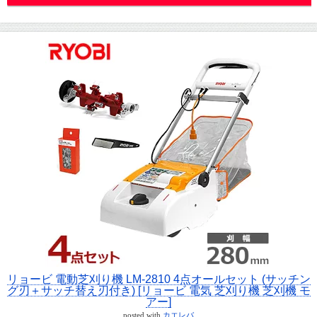
リョービ 電動芝刈り機 LM-2810 4点オールセット (サッチン
グ刃＋サッチ替え刃付き) [リョービ 電気 芝刈り機 芝刈機 モ
アー]
posted with
カエレバ