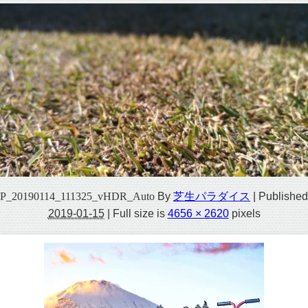
P_20190114_111325_vHDR_Auto
By
芝生パラダイス
|
Published
2019-01-15
|
Full size is
4656 × 2620
pixels