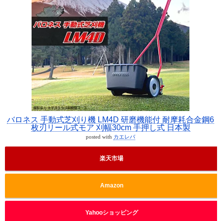
バロネス 手動式芝刈り機 LM4D 研磨機能付 耐摩耗合金鋼6
枚刃リール式モア 刈幅30cm 手押し式 日本製
posted with
カエレバ
楽天市場
Amazon
Yahooショッピング