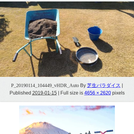
P_20190114_104449_vHDR_Auto
By
芝生パラダイス
|
Published
2019-01-15
|
Full size is
4656 × 2620
pixels