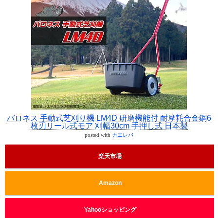
バロネス 手動式芝刈り機 LM4D 研磨機能付 耐摩耗合金鋼6
枚刃リール式モア 刈幅30cm 手押し式 日本製
posted with
カエレバ
楽天市場
Amazon
Yahooショッピング