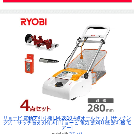
リョービ 電動芝刈り機 LM-2810 4点オールセット (サッチン
グ刃＋サッチ替え刃付き) [リョービ 電気 芝刈り機 芝刈機 モ
アー]
posted with
カエレバ