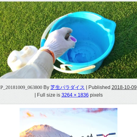
P_20181009_063800
By
芝生パラダイス
|
Published
2018-10-09
|
Full size is
3264 × 1836
pixels