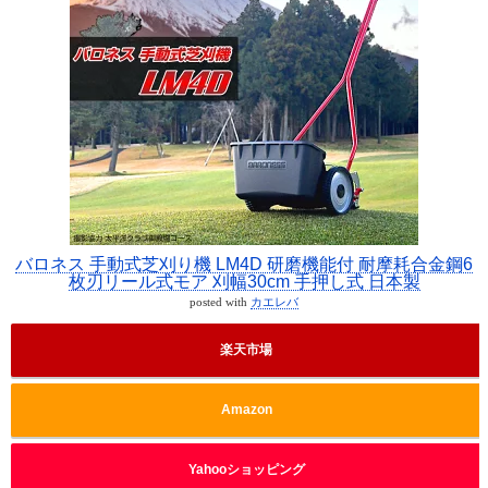
バロネス 手動式芝刈り機 LM4D 研磨機能付 耐摩耗合金鋼6
枚刃リール式モア 刈幅30cm 手押し式 日本製
posted with
カエレバ
楽天市場
Amazon
Yahooショッピング