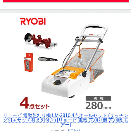
リョービ 電動芝刈り機 LM-2810 4点オールセット (サッチン
グ刃＋サッチ替え刃付き) [リョービ 電気 芝刈り機 芝刈機 モ
アー]
posted with
カエレバ