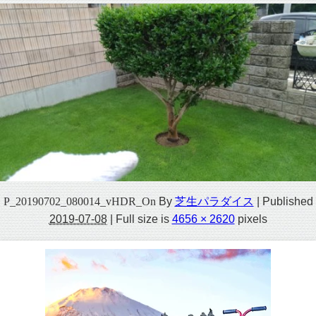
P_20190702_080014_vHDR_On
By
芝生パラダイス
|
Published
2019-07-08
|
Full size is
4656 × 2620
pixels