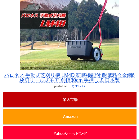
バロネス 手動式芝刈り機 LM4D 研磨機能付 耐摩耗合金鋼6
枚刃リール式モア 刈幅30cm 手押し式 日本製
posted with
カエレバ
楽天市場
Amazon
Yahooショッピング