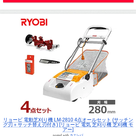
リョービ 電動芝刈り機 LM-2810 4点オールセット (サッチン
グ刃＋サッチ替え刃付き) [リョービ 電気 芝刈り機 芝刈機 モ
アー]
posted with
カエレバ