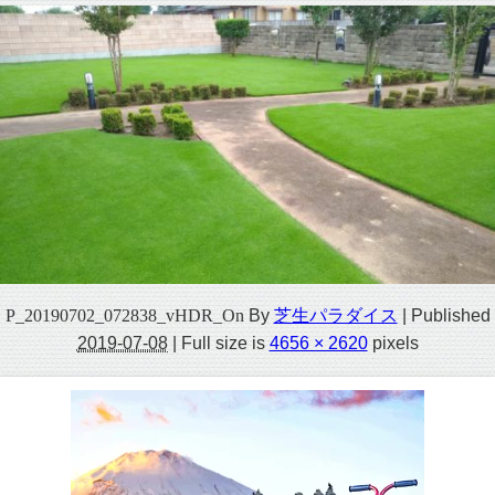
P_20190702_072838_vHDR_On
By
芝生パラダイス
|
Published
2019-07-08
|
Full size is
4656 × 2620
pixels