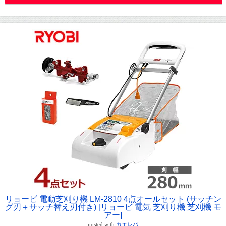
リョービ 電動芝刈り機 LM-2810 4点オールセット (サッチン
グ刃＋サッチ替え刃付き) [リョービ 電気 芝刈り機 芝刈機 モ
アー]
posted with
カエレバ