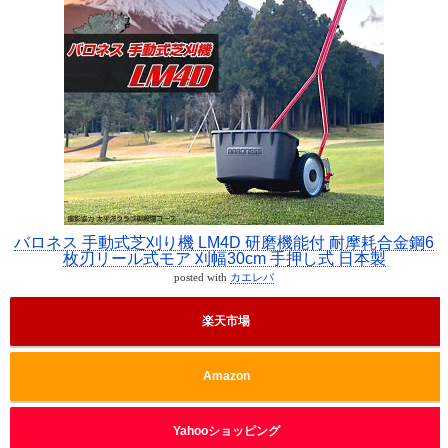
バロネス 手動式芝刈り機 LM4D 研磨機能付 耐摩耗合金鋼6
枚刃リール式モア 刈幅30cm 手押し式 日本製
posted with
カエレバ
楽天市場
Amazon
Yahooショッピング